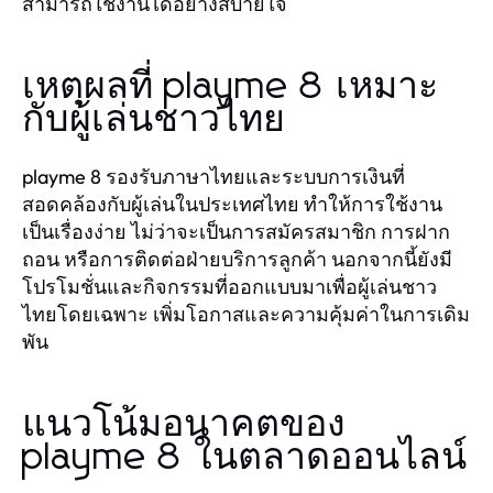
สามารถใช้งานได้อย่างสบายใจ
เหตุผลที่ playme 8 เหมาะ
กับผู้เล่นชาวไทย
playme 8 รองรับภาษาไทยและระบบการเงินที่
สอดคล้องกับผู้เล่นในประเทศไทย ทำให้การใช้งาน
เป็นเรื่องง่าย ไม่ว่าจะเป็นการสมัครสมาชิก การฝาก
ถอน หรือการติดต่อฝ่ายบริการลูกค้า นอกจากนี้ยังมี
โปรโมชั่นและกิจกรรมที่ออกแบบมาเพื่อผู้เล่นชาว
ไทยโดยเฉพาะ เพิ่มโอกาสและความคุ้มค่าในการเดิม
พัน
แนวโน้มอนาคตของ
playme 8 ในตลาดออนไลน์