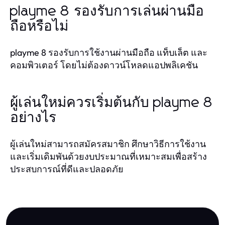
playme 8 รองรับการเล่นผ่านมือ
ถือหรือไม่
playme 8 รองรับการใช้งานผ่านมือถือ แท็บเล็ต และ
คอมพิวเตอร์ โดยไม่ต้องดาวน์โหลดแอปพลิเคชัน
ผู้เล่นใหม่ควรเริ่มต้นกับ playme 8
อย่างไร
ผู้เล่นใหม่สามารถสมัครสมาชิก ศึกษาวิธีการใช้งาน
และเริ่มเดิมพันด้วยงบประมาณที่เหมาะสมเพื่อสร้าง
ประสบการณ์ที่ดีและปลอดภัย