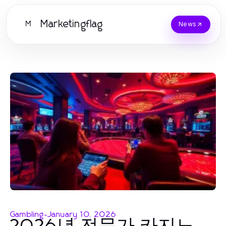
Marketingflag
M
News
Gambling
-
January 10, 2026