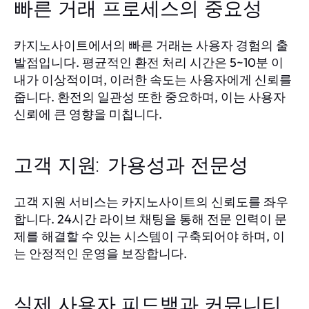
빠른 거래 프로세스의 중요성
카지노사이트에서의 빠른 거래는 사용자 경험의 출
발점입니다. 평균적인 환전 처리 시간은 5~10분 이
내가 이상적이며, 이러한 속도는 사용자에게 신뢰를
줍니다. 환전의 일관성 또한 중요하며, 이는 사용자
신뢰에 큰 영향을 미칩니다.
고객 지원: 가용성과 전문성
고객 지원 서비스는 카지노사이트의 신뢰도를 좌우
합니다. 24시간 라이브 채팅을 통해 전문 인력이 문
제를 해결할 수 있는 시스템이 구축되어야 하며, 이
는 안정적인 운영을 보장합니다.
실제 사용자 피드백과 커뮤니티