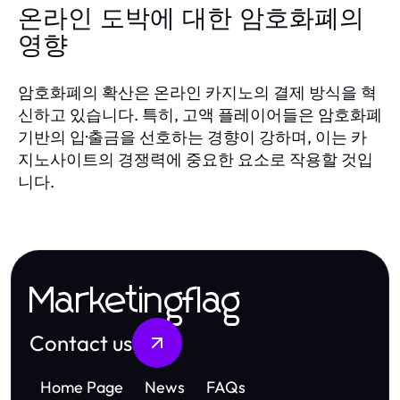
온라인 도박에 대한 암호화폐의
영향
암호화폐의 확산은 온라인 카지노의 결제 방식을 혁
신하고 있습니다. 특히, 고액 플레이어들은 암호화폐
기반의 입·출금을 선호하는 경향이 강하며, 이는 카
지노사이트의 경쟁력에 중요한 요소로 작용할 것입
니다.
Marketingflag
Contact us
Home Page
News
FAQs