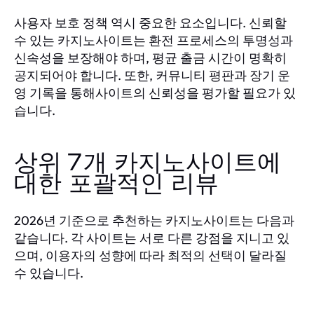
사용자 보호 정책 역시 중요한 요소입니다. 신뢰할
수 있는 카지노사이트는 환전 프로세스의 투명성과
신속성을 보장해야 하며, 평균 출금 시간이 명확히
공지되어야 합니다. 또한, 커뮤니티 평판과 장기 운
영 기록을 통해사이트의 신뢰성을 평가할 필요가 있
습니다.
상위 7개 카지노사이트에
대한 포괄적인 리뷰
2026년 기준으로 추천하는 카지노사이트는 다음과
같습니다. 각 사이트는 서로 다른 강점을 지니고 있
으며, 이용자의 성향에 따라 최적의 선택이 달라질
수 있습니다.