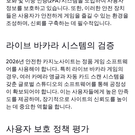
호화 및 이중 인증(2FA) 시스템을 도입하여 사용자
정보를 보호하고 있습니다. 또한, 이러한 안전 장치
들은 사용자가 안전하게 게임을 즐길 수 있는 환경을
조성하며, 신뢰를 구축하는 데 필수적입니다.
라이브 바카라 시스템의 검증
2026년 안전한 카지노사이트는 정품 게임 소프트웨
어를 사용해야 합니다. 특히 라이브 바카라 게임의
경우, 여러 카메라 앵글과 자동 카드 스캔 시스템을
갖춘 글로벌 스튜디오의 소프트웨어를 통해 공정성
이 확보되어야 합니다. 이는 사용자들에게 높은 만족
도를 제공하며, 장기적으로 사이트의 신뢰도를 높이
는 데 중요한 역할을 합니다.
사용자 보호 정책 평가