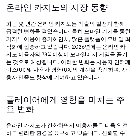
온라인 카지노의 시장 동향
최근 몇 년간 온라인 카지노는 기술의 발전과 함께
급격한 변화를 겪었습니다. 특히 모바일 기기를 통한
카지노 이용이 증가하면서, 많은 플랫폼이 모바일 최
적화에 집중하고 있습니다. 2026년에는 온라인 카
지노 이용자의 78% 이상이 모바일에서 게임을 즐기
는 것으로 예상됩니다. 이러한 변화는 사용자 인터페
이스(UI) 및 사용자 경험(UX)의 개선을 촉진하며, 사
용자 만족도 향상에 기여하고 있습니다.
플레이어에게 영향을 미치는 주
요 변화
온라인 카지노가 진화하면서 이용자들은 더욱 안전
하고 편리한 환경을 요구하고 있습니다. 신뢰할 수