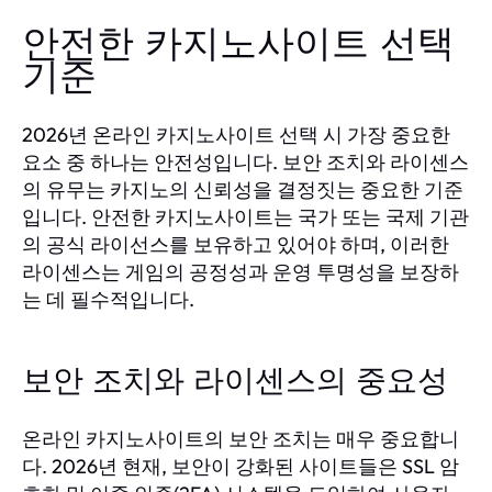
안전한 카지노사이트 선택
기준
2026년 온라인 카지노사이트 선택 시 가장 중요한
요소 중 하나는 안전성입니다. 보안 조치와 라이센스
의 유무는 카지노의 신뢰성을 결정짓는 중요한 기준
입니다. 안전한 카지노사이트는 국가 또는 국제 기관
의 공식 라이선스를 보유하고 있어야 하며, 이러한
라이센스는 게임의 공정성과 운영 투명성을 보장하
는 데 필수적입니다.
보안 조치와 라이센스의 중요성
온라인 카지노사이트의 보안 조치는 매우 중요합니
다. 2026년 현재, 보안이 강화된 사이트들은 SSL 암