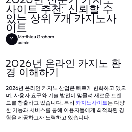
2026년 전문가 카지노
사이트 추천: 신뢰할 수
있는 상위 7개 카지노사
이트
Matthieu Graham
M
admin
2026년 온라인 카지노 환
경 이해하기
2026년 온라인 카지노 산업은 빠르게 변화하고 있으
며, 사용자 요구와 기술 발전이 맞물려 새로운 트렌
드를 창출하고 있습니다. 특히
는 다양
카지노사이트
한 기능과 서비스를 통해 이용자들에게 최적화된 경
험을 제공하고자 노력하고 있습니다.