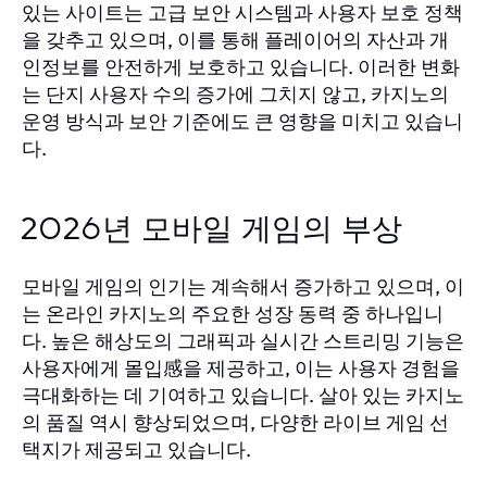
있는 사이트는 고급 보안 시스템과 사용자 보호 정책
을 갖추고 있으며, 이를 통해 플레이어의 자산과 개
인정보를 안전하게 보호하고 있습니다. 이러한 변화
는 단지 사용자 수의 증가에 그치지 않고, 카지노의
운영 방식과 보안 기준에도 큰 영향을 미치고 있습니
다.
2026년 모바일 게임의 부상
모바일 게임의 인기는 계속해서 증가하고 있으며, 이
는 온라인 카지노의 주요한 성장 동력 중 하나입니
다. 높은 해상도의 그래픽과 실시간 스트리밍 기능은
사용자에게 몰입感을 제공하고, 이는 사용자 경험을
극대화하는 데 기여하고 있습니다. 살아 있는 카지노
의 품질 역시 향상되었으며, 다양한 라이브 게임 선
택지가 제공되고 있습니다.