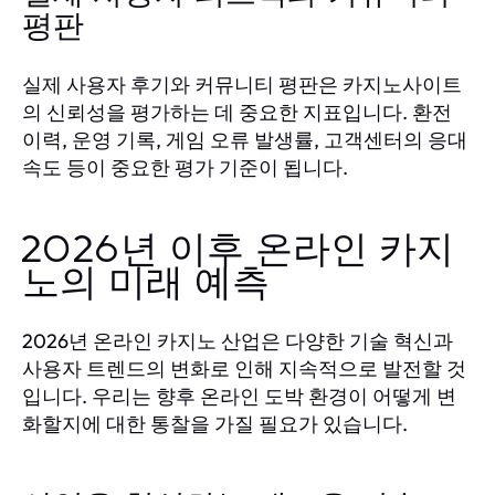
평판
실제 사용자 후기와 커뮤니티 평판은 카지노사이트
의 신뢰성을 평가하는 데 중요한 지표입니다. 환전
이력, 운영 기록, 게임 오류 발생률, 고객센터의 응대
속도 등이 중요한 평가 기준이 됩니다.
2026년 이후 온라인 카지
노의 미래 예측
2026년 온라인 카지노 산업은 다양한 기술 혁신과
사용자 트렌드의 변화로 인해 지속적으로 발전할 것
입니다. 우리는 향후 온라인 도박 환경이 어떻게 변
화할지에 대한 통찰을 가질 필요가 있습니다.