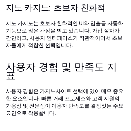
지노 카지노: 초보자 친화적
지노 카지노는 초보자 친화적인 UI와 입출금 자동화
기능으로 많은 관심을 받고 있습니다. 가입 절차가
간단하고, 사용자 인터페이스가 직관적이어서 초보
자들에게 적합한 선택입니다.
사용자 경험 및 만족도 지
표
사용자 경험은 카지노사이트 선택에 있어 매우 중요
한 요소입니다. 빠른 거래 프로세스와 고객 지원의
가용성 및 전문성이 이용자 만족도를 결정짓는 주요
요인으로 작용합니다.