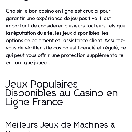
Choisir le bon casino en ligne est crucial pour
garantir une expérience de jeu positive. Il est
important de considérer plusieurs facteurs tels que
la réputation du site, les jeux disponibles, les
options de paiement et l'assistance client. Assurez-
vous de vérifier si le casino est licencié et régulé, ce
qui peut vous offrir une protection supplémentaire
en tant que joueur.
Jeux Populaires
Disponibles au Casino en
Ligne France
Meilleurs Jeux de Machines à