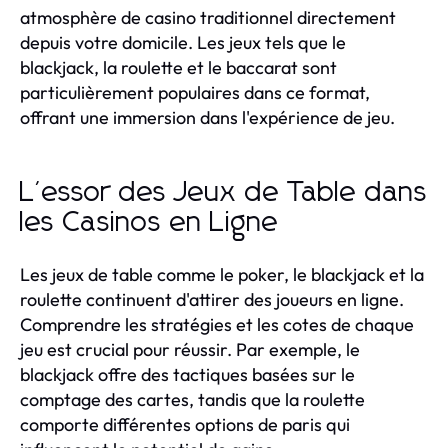
atmosphère de casino traditionnel directement
depuis votre domicile. Les jeux tels que le
blackjack, la roulette et le baccarat sont
particulièrement populaires dans ce format,
offrant une immersion dans l'expérience de jeu.
L'essor des Jeux de Table dans
les Casinos en Ligne
Les jeux de table comme le poker, le blackjack et la
roulette continuent d'attirer des joueurs en ligne.
Comprendre les stratégies et les cotes de chaque
jeu est crucial pour réussir. Par exemple, le
blackjack offre des tactiques basées sur le
comptage des cartes, tandis que la roulette
comporte différentes options de paris qui