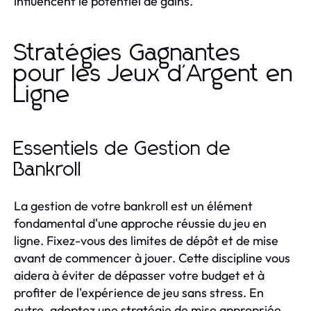
influencent le potentiel de gains.
Stratégies Gagnantes
pour les Jeux d'Argent en
Ligne
Essentiels de Gestion de
Bankroll
La gestion de votre bankroll est un élément
fondamental d'une approche réussie du jeu en
ligne. Fixez-vous des limites de dépôt et de mise
avant de commencer à jouer. Cette discipline vous
aidera à éviter de dépasser votre budget et à
profiter de l'expérience de jeu sans stress. En
outre, adoptez une stratégie de mise appropriée