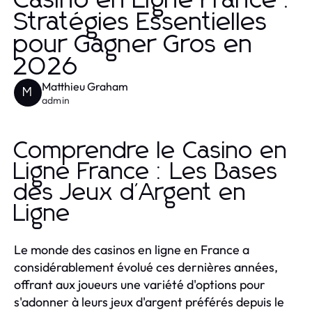
Casino en Ligne France :
Stratégies Essentielles
pour Gagner Gros en
2026
Matthieu Graham
M
admin
Comprendre le Casino en
Ligne France : Les Bases
des Jeux d'Argent en
Ligne
Le monde des casinos en ligne en France a
considérablement évolué ces dernières années,
offrant aux joueurs une variété d'options pour
s'adonner à leurs jeux d'argent préférés depuis le