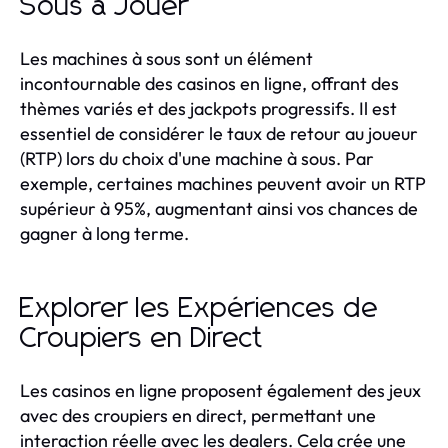
Sous à Jouer
Les machines à sous sont un élément
incontournable des casinos en ligne, offrant des
thèmes variés et des jackpots progressifs. Il est
essentiel de considérer le taux de retour au joueur
(RTP) lors du choix d'une machine à sous. Par
exemple, certaines machines peuvent avoir un RTP
supérieur à 95%, augmentant ainsi vos chances de
gagner à long terme.
Explorer les Expériences de
Croupiers en Direct
Les casinos en ligne proposent également des jeux
avec des croupiers en direct, permettant une
interaction réelle avec les dealers. Cela crée une