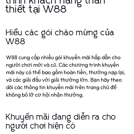
trình khách hàng thân
thiết tại W88
Hiểu các gói chào mừng của
W88
W88 cung cấp nhiều gói khuyến mãi hấp dẫn cho
người chơi mới và cũ. Các chương trình khuyến
mãi này có thể bao gồm hoàn tiền, thưởng nạp lại,
và các giải đấu với giải thưởng lớn. Bạn hãy theo
dõi các thông tin khuyến mãi trên trang chủ để
không bỏ lỡ cơ hội nhận thưởng.
Khuyến mãi đang diễn ra cho
người chơi hiện có