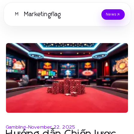
Marketingflag
M
News
Gambling
-
November 22, 2025