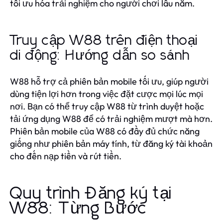
tối ưu hóa trải nghiệm cho người chơi lâu năm.
Truy cập W88 trên điện thoại
di động: Hướng dẫn so sánh
W88 hỗ trợ cả phiên bản mobile tối ưu, giúp người
dùng tiện lợi hơn trong việc đặt cược mọi lúc mọi
nơi. Bạn có thể truy cập W88 từ trình duyệt hoặc
tải ứng dụng W88 để có trải nghiệm mượt mà hơn.
Phiên bản mobile của W88 có đầy đủ chức năng
giống như phiên bản máy tính, từ đăng ký tài khoản
cho đến nạp tiền và rút tiền.
Quy trình Đăng ký tại
W88: Từng Bước