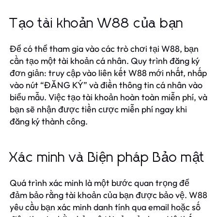
Tạo tài khoản W88 của bạn
Để có thể tham gia vào các trò chơi tại W88, bạn
cần tạo một tài khoản cá nhân. Quy trình đăng ký
đơn giản: truy cập vào liên kết W88 mới nhất, nhấp
vào nút “ĐĂNG KÝ” và điền thông tin cá nhân vào
biểu mẫu. Việc tạo tài khoản hoàn toàn miễn phí, và
bạn sẽ nhận được tiền cược miễn phí ngay khi
đăng ký thành công.
Xác minh và Biện pháp Bảo mật
Quá trình xác minh là một bước quan trọng để
đảm bảo rằng tài khoản của bạn được bảo vệ. W88
yêu cầu bạn xác minh danh tính qua email hoặc số