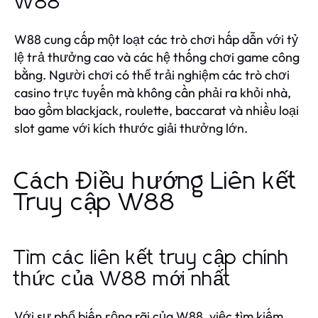
W88
W88 cung cấp một loạt các trò chơi hấp dẫn với tỷ
lệ trả thưởng cao và các hệ thống chơi game công
bằng. Người chơi có thể trải nghiệm các trò chơi
casino trực tuyến mà không cần phải ra khỏi nhà,
bao gồm blackjack, roulette, baccarat và nhiều loại
slot game với kích thước giải thưởng lớn.
Cách Điều hướng Liên kết
Truy cập W88
Tìm các liên kết truy cập chính
thức của W88 mới nhất
Với sự phổ biến rộng rãi của W88, việc tìm kiếm