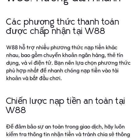
Các phương thức thanh toán
được chấp nhận tại W88
W88 hỗ trợ nhiều phương thức nạp tiền khác
nhau, bao gồm chuyển khoản ngân hàng, thẻ tín
dụng, và ví điện tử. Bạn nên lựa chọn phương thức
phù hợp nhất để nhanh chóng nạp tiền vào tài
khoản và bắt đầu chơi.
Chiến lược nạp tiền an toàn tại
W88
Để đảm bảo sự an toàn trong giao dịch, hãy luôn
kiểm tra thông tin nhận tiền và tránh chia sẻ thông