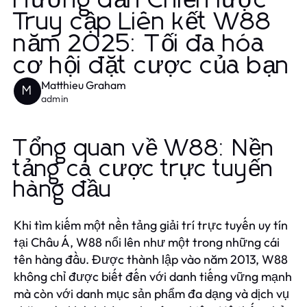
Hướng dẫn Chiến lược
Truy cập Liên kết W88
năm 2025: Tối đa hóa
cơ hội đặt cược của bạn
Matthieu Graham
M
admin
Tổng quan về W88: Nền
tảng cá cược trực tuyến
hàng đầu
Khi tìm kiếm một nền tảng giải trí trực tuyến uy tín
tại Châu Á, W88 nổi lên như một trong những cái
tên hàng đầu. Được thành lập vào năm 2013, W88
không chỉ được biết đến với danh tiếng vững mạnh
mà còn với danh mục sản phẩm đa dạng và dịch vụ