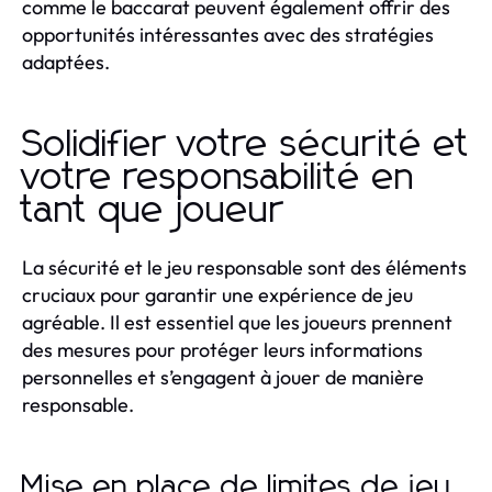
comme le baccarat peuvent également offrir des
opportunités intéressantes avec des stratégies
adaptées.
Solidifier votre sécurité et
votre responsabilité en
tant que joueur
La sécurité et le jeu responsable sont des éléments
cruciaux pour garantir une expérience de jeu
agréable. Il est essentiel que les joueurs prennent
des mesures pour protéger leurs informations
personnelles et s’engagent à jouer de manière
responsable.
Mise en place de limites de jeu