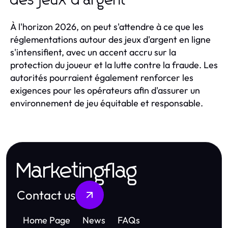
des jeux d'argent
À l'horizon 2026, on peut s'attendre à ce que les
réglementations autour des jeux d'argent en ligne
s'intensifient, avec un accent accru sur la
protection du joueur et la lutte contre la fraude. Les
autorités pourraient également renforcer les
exigences pour les opérateurs afin d'assurer un
environnement de jeu équitable et responsable.
Marketingflag
Contact us
Home Page
News
FAQs