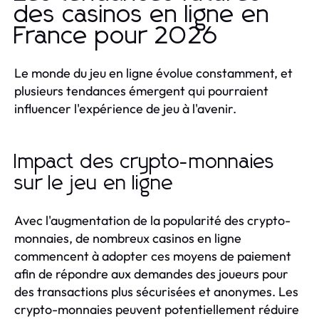
des casinos en ligne en
France pour 2026
Le monde du jeu en ligne évolue constamment, et
plusieurs tendances émergent qui pourraient
influencer l'expérience de jeu à l'avenir.
Impact des crypto-monnaies
sur le jeu en ligne
Avec l'augmentation de la popularité des crypto-
monnaies, de nombreux casinos en ligne
commencent à adopter ces moyens de paiement
afin de répondre aux demandes des joueurs pour
des transactions plus sécurisées et anonymes. Les
crypto-monnaies peuvent potentiellement réduire