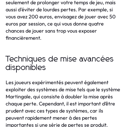
seulement de prolonger votre temps de jeu, mais
aussi d'éviter de lourdes pertes. Par exemple, si
vous avez 200 euros, envisagez de jouer avec 50
euros par session, ce qui vous donne quatre
chances de jouer sans trop vous exposer
financièrement.
Techniques de mise avancées
disponibles
Les joueurs expérimentés peuvent également
exploiter des systèmes de mise tels que le système
Martingale, qui consiste à doubler la mise après
chaque perte. Cependant, il est important d’être
prudent avec ces types de systèmes, car ils
peuvent rapidement mener à des pertes
importantes si une série de pertes se produit.