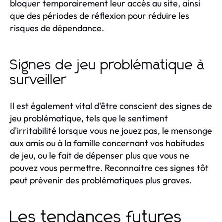
bloquer temporairement leur accès au site, ainsi
que des périodes de réflexion pour réduire les
risques de dépendance.
Signes de jeu problématique à
surveiller
Il est également vital d'être conscient des signes de
jeu problématique, tels que le sentiment
d'irritabilité lorsque vous ne jouez pas, le mensonge
aux amis ou à la famille concernant vos habitudes
de jeu, ou le fait de dépenser plus que vous ne
pouvez vous permettre. Reconnaitre ces signes tôt
peut prévenir des problématiques plus graves.
Les tendances futures