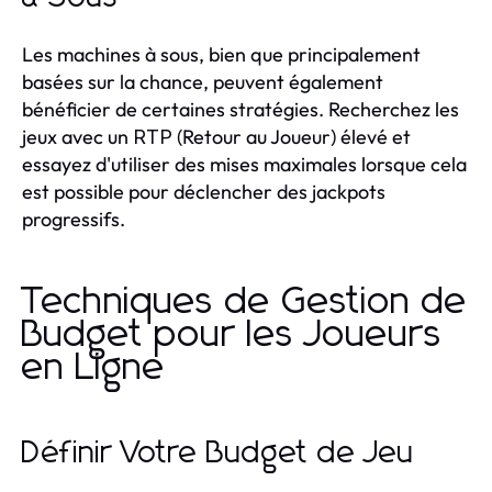
Les machines à sous, bien que principalement
basées sur la chance, peuvent également
bénéficier de certaines stratégies. Recherchez les
jeux avec un
(Retour au Joueur) élevé et
RTP
essayez d'utiliser des mises maximales lorsque cela
est possible pour déclencher des jackpots
progressifs.
Techniques de Gestion de
Budget pour les Joueurs
en Ligne
Définir Votre Budget de Jeu