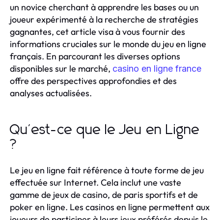
un novice cherchant à apprendre les bases ou un
joueur expérimenté à la recherche de stratégies
gagnantes, cet article visa à vous fournir des
informations cruciales sur le monde du jeu en ligne
français. En parcourant les diverses options
disponibles sur le marché,
casino en ligne france
offre des perspectives approfondies et des
analyses actualisées.
Qu'est-ce que le Jeu en Ligne
?
Le jeu en ligne fait référence à toute forme de jeu
effectuée sur Internet. Cela inclut une vaste
gamme de jeux de casino, de paris sportifs et de
poker en ligne. Les casinos en ligne permettent aux
joueurs de participer à leurs jeux préférés depuis le