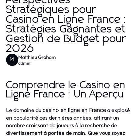
Perspectives
Stratégiques pour
Casino en Ligne France :
Stratégies Gagnantes et
Gestion de Budget pour
2026
Matthieu Graham
M
admin
Comprendre le Casino en
Ligne France : Un Aperçu
Le domaine du
a explosé
casino en ligne en France
en popularité ces dernières années, attirant un
nombre croissant de joueurs à la recherche de
divertissement à portée de main. Que vous soyez