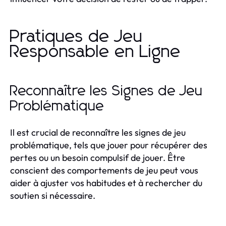
Pratiques de Jeu
Responsable en Ligne
Reconnaître les Signes de Jeu
Problématique
Il est crucial de reconnaître les signes de jeu
problématique, tels que jouer pour récupérer des
pertes ou un besoin compulsif de jouer. Être
conscient des comportements de jeu peut vous
aider à ajuster vos habitudes et à rechercher du
soutien si nécessaire.