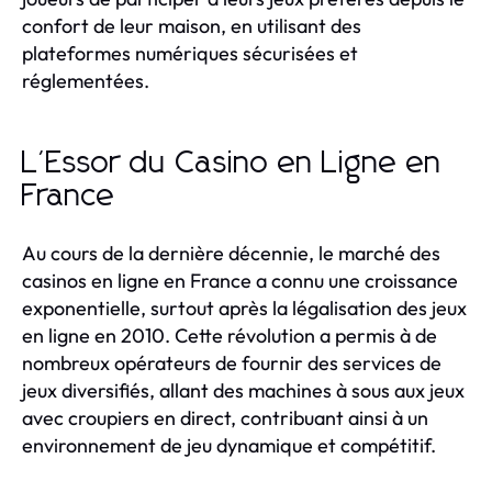
confort de leur maison, en utilisant des
plateformes numériques sécurisées et
réglementées.
L'Essor du Casino en Ligne en
France
Au cours de la dernière décennie, le marché des
casinos en ligne en France a connu une croissance
exponentielle, surtout après la légalisation des jeux
en ligne en 2010. Cette révolution a permis à de
nombreux opérateurs de fournir des services de
jeux diversifiés, allant des machines à sous aux jeux
avec croupiers en direct, contribuant ainsi à un
environnement de jeu dynamique et compétitif.