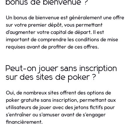
bonus de bienvenue ?
Un bonus de bienvenue est généralement une offre
sur votre premier dépôt, vous permettant
d'augmenter votre capital de départ. Il est
important de comprendre les conditions de mise
requises avant de profiter de ces offres.
Peut-on jouer sans inscription
sur des sites de poker ?
Oui, de nombreux sites offrent des options de
poker gratuite sans inscription, permettant aux
utilisateurs de jouer avec des jetons fictifs pour
s'entraîner ou s'amuser avant de s'engager
financièrement.