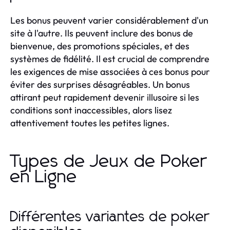
Les bonus peuvent varier considérablement d'un
site à l'autre. Ils peuvent inclure des bonus de
bienvenue, des promotions spéciales, et des
systèmes de fidélité. Il est crucial de comprendre
les exigences de mise associées à ces bonus pour
éviter des surprises désagréables. Un bonus
attirant peut rapidement devenir illusoire si les
conditions sont inaccessibles, alors lisez
attentivement toutes les petites lignes.
Types de Jeux de Poker
en Ligne
Différentes variantes de poker