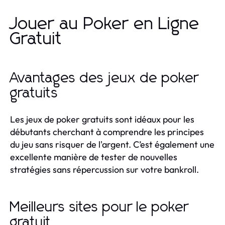
Jouer au Poker en Ligne
Gratuit
Avantages des jeux de poker
gratuits
Les jeux de poker gratuits sont idéaux pour les
débutants cherchant à comprendre les principes
du jeu sans risquer de l'argent. C’est également une
excellente manière de tester de nouvelles
stratégies sans répercussion sur votre bankroll.
Meilleurs sites pour le poker
gratuit