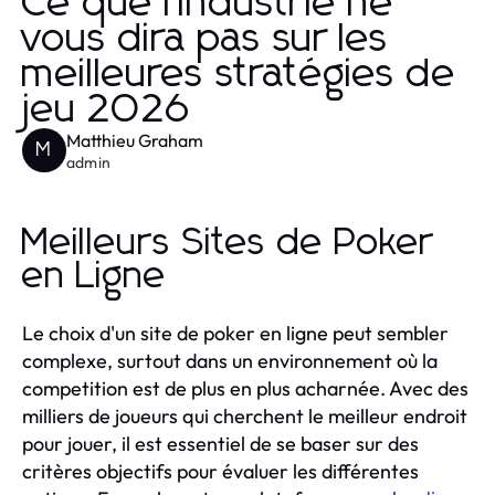
Ce que l'industrie ne
vous dira pas sur les
meilleures stratégies de
jeu 2026
Matthieu Graham
M
admin
Meilleurs Sites de Poker
en Ligne
Le choix d'un site de poker en ligne peut sembler
complexe, surtout dans un environnement où la
competition est de plus en plus acharnée. Avec des
milliers de joueurs qui cherchent le meilleur endroit
pour jouer, il est essentiel de se baser sur des
critères objectifs pour évaluer les différentes