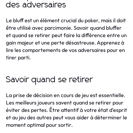
des adversaires
Le bluff est un élément crucial du poker, mais il doit
être utilisé avec parcimonie. Savoir quand bluffer
et quand se retirer peut faire la différence entre un
gain majeur et une perte désastreuse. Apprenez à
lire les comportements de vos adversaires pour en
tirer parti.
Savoir quand se retirer
La prise de décision en cours de jeu est essentielle.
Les meilleurs joueurs savent quand se retirer pour
éviter des pertes. Être attentif à votre état d'esprit
et au jeu des autres peut vous aider à déterminer le
moment optimal pour sortir.