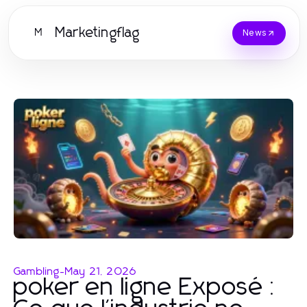
Marketingflag
M
News
Gambling
-
May 21, 2026
poker en ligne Exposé :