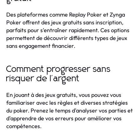
Des plateformes comme Replay Poker et Zynga
Poker offrent des jeux gratuits sans inscription,
parfaits pour s'entraîner rapidement. Ces options
permettent de découvrir différents types de jeux
sans engagement financier.
Comment progresser sans
risquer de l'argent
En jouant à des jeux gratuits, vous pouvez vous
familiariser avec les règles et diverses stratégies
du poker. Prenez le temps d'analyser vos parties et
d'apprendre de vos erreurs pour améliorer vos
compétences.