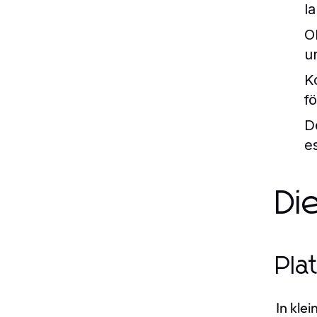
l
O
u
K
f
D
e
Di
Pla
In kle