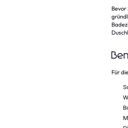
Bevor 
gründl
Badezi
Duschk
Ben
Für di
S
W
B
M