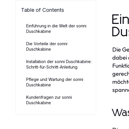
Table of Contents
Ei
Einführung in die Welt der sonni
Du
Duschkabine
Die Vorteile der sonni
Die Ge
Duschkabine
dabei 
Installation der sonni Duschkabine:
Funkti
Schritt-für-Schritt-Anleitung
gerech
Pflege und Wartung der sonni
möchte
Duschkabine
spann
Kundenfragen zur sonni
Duschkabine
Was