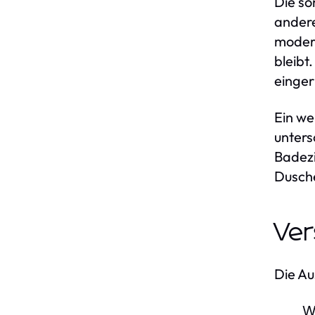
Die so
andere
modern
bleibt
einger
Ein we
unters
Badezi
Dusche
Ver
Die Au
W