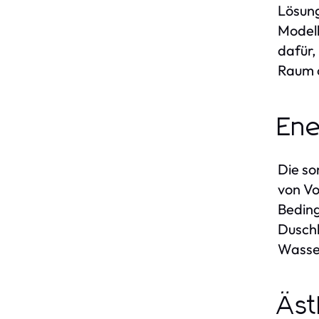
Lösung
Modell
dafür,
Raum o
Ene
Die so
von Vo
Beding
Duschk
Wasser
Äst