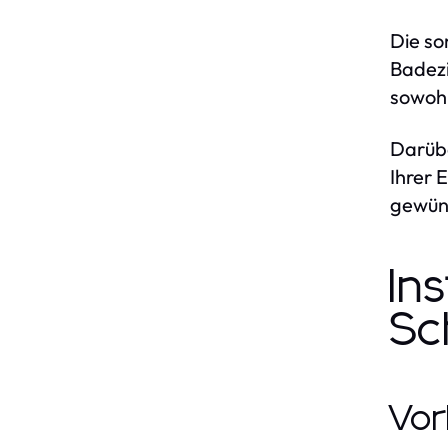
Die so
Badezi
sowohl
Darübe
Ihrer 
gewüns
In
Sc
Vor