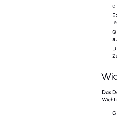
e
E
le
Q
a
D
Z
Wic
Das De
Wichti
Gl