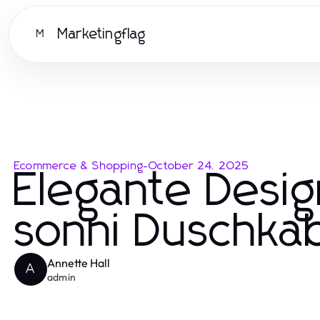
Marketingflag
M
Ecommerce & Shopping
-
October 24, 2025
Elegante Desig
sonni Duschkab
Annette Hall
A
admin