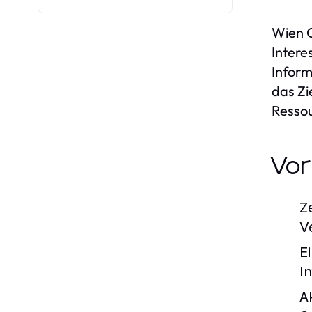
Wien O
Intere
Inform
das Zi
Ressou
Vor
Z
V
E
I
Ak