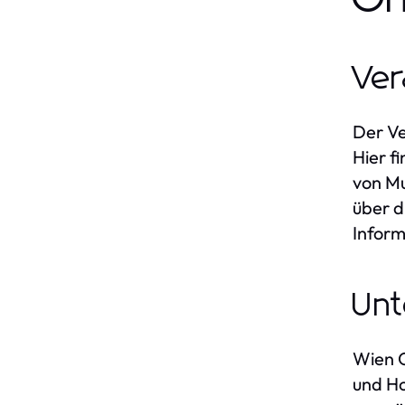
Ver
Der Ve
Hier f
von Mu
über d
Inform
Unt
Wien O
und Ho