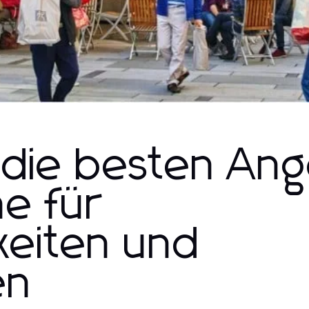
 die besten An
e für
eiten und
en