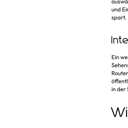
auswäh
und Ei
spart.
Int
Ein we
Sehens
Routen
öffent
in der 
Wi