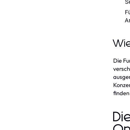
S
F
A
Wie
Die Fu
versch
ausger
Konzer
finden
Di
On