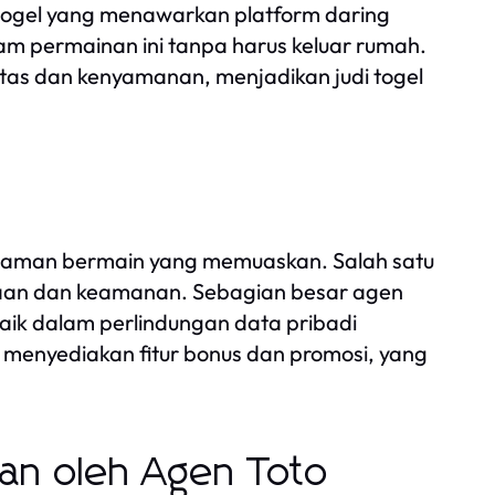
togel yang menawarkan platform daring
m permainan ini tanpa harus keluar rumah.
as dan kenyamanan, menjadikan judi togel
galaman bermain yang memuaskan. Salah satu
yaan dan keamanan. Sebagian besar agen
ik dalam perlindungan data pribadi
a menyediakan fitur bonus dan promosi, yang
kan oleh Agen Toto