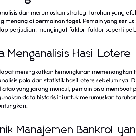
alisis dan merumuskan strategi taruhan yang efek
g menang di permainan togel. Pemain yang serius 
ap perjudian, mengingat faktor-faktor seperti pelu
a Menganalisis Hasil Lotere
dapat meningkatkan kemungkinan memenangkan ta
alisis pola dan statistik hasil lotere sebelumnya
 atau yang jarang muncul, pemain bisa membuat pre
nakan data historis ini untuk merumuskan taruhan
ntungkan.
nik Manajemen Bankroll yan