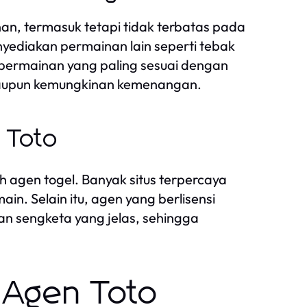
n, termasuk tetapi tidak terbatas pada
nyediakan permainan lain seperti tebak
 permainan yang paling sesuai dengan
 maupun kemungkinan kemenangan.
 Toto
 agen togel. Banyak situs terpercaya
in. Selain itu, agen yang berlisensi
n sengketa yang jelas, sehingga
k Agen Toto