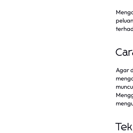
Mengan
peluan
terhad
Car
Agar 
mengan
muncul
Menggu
mengu
Tek