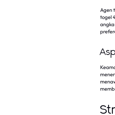
Agen t
togel 
angka 
prefer
Asp
Keaman
menera
menawa
membe
St