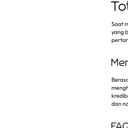
To
Saat m
yang b
perta
Men
Berasa
mengh
kredib
dan no
FAQ